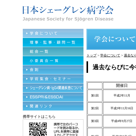
トップ
>
学会について
>
過去な
過去ならびに今
開催日
第1回
平成2年11月
第2回
平成3年11月16日
携帯サイトはこちら
第3回
平成4年9月27日