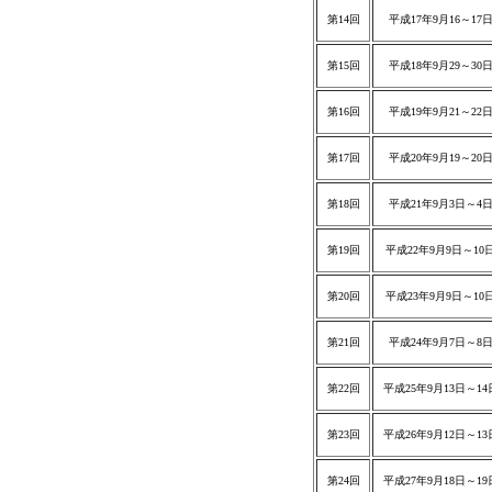
第14回
平成17年9月16～17
第15回
平成18年9月29～30
第16回
平成19年9月21～22
第17回
平成20年9月19～20
第18回
平成21年9月3日～4
第19回
平成22年9月9日～10
第20回
平成23年9月9日～10
第21回
平成24年9月7日～8
第22回
平成25年9月13日～14
第23回
平成26年9月12日～13
第24回
平成27年9月18日～19