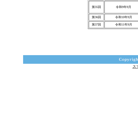
第35回
令和9年9月
第36回
令和10年9月
第37回
令和11年9月
ス