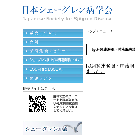
トップ
> ニュース
IgG4関連涙腺・唾液腺
IgG4関連涙腺・唾
ました。
携帯サイトはこちら